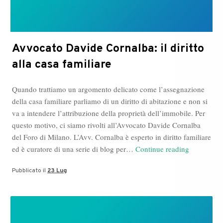
Avvocato Davide Cornalba: il diritto
alla casa familiare
Quando trattiamo un argomento delicato come l’assegnazione
della casa familiare parliamo di un diritto di abitazione e non si
va a intendere l’attribuzione della proprietà dell’immobile. Per
questo motivo, ci siamo rivolti all’Avvocato Davide Cornalba
del Foro di Milano. L’Avv. Cornalba è esperto in diritto familiare
Avvocato
ed è curatore di una serie di blog per…
Continue reading
Davide
Pubblicato il
23 Lug
Cornalba:
il
diritto
alla
casa