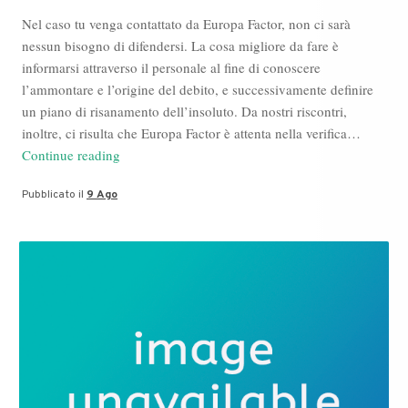
Nel caso tu venga contattato da Europa Factor, non ci sarà
nessun bisogno di difendersi. La cosa migliore da fare è
informarsi attraverso il personale al fine di conoscere
l’ammontare e l’origine del debito, e successivamente definire
un piano di risanamento dell’insoluto. Da nostri riscontri,
inoltre, ci risulta che Europa Factor è attenta nella verifica…
Come
Continue reading
difendersi
Pubblicato il
9 Ago
correttamente
da
Europa
Factor