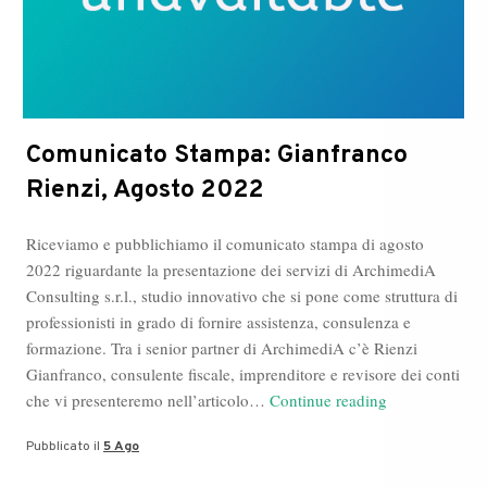
Comunicato Stampa: Gianfranco
Rienzi, Agosto 2022
Riceviamo e pubblichiamo il comunicato stampa di agosto
2022 riguardante la presentazione dei servizi di ArchimediA
Consulting s.r.l., studio innovativo che si pone come struttura di
professionisti in grado di fornire assistenza, consulenza e
formazione. Tra i senior partner di ArchimediA c’è Rienzi
Gianfranco, consulente fiscale, imprenditore e revisore dei conti
Comunicato
che vi presenteremo nell’articolo…
Continue reading
Stampa:
Pubblicato il
5 Ago
Gianfranco
Rienzi,