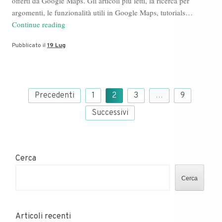
offerti da Google Maps. Gli articoli più letti, la ricerca per
argomenti, le funzionalità utili in Google Maps, tutorials…
Dott
Continue reading
Carlo
Pubblicato il
19 Lug
Del
Pero
a
Latina,
Paginazione
tutte
Precedenti
1
2
3
…
9
degli
le
Successivi
articoli
volte
che
ne
abbiamo
Cerca
parlato
Cerca
Articoli recenti