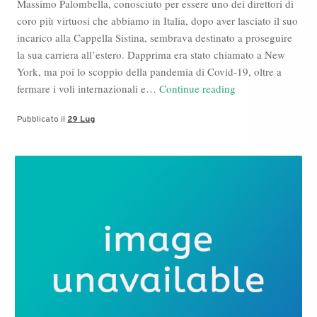
Massimo Palombella, conosciuto per essere uno dei direttori di
coro più virtuosi che abbiamo in Italia, dopo aver lasciato il suo
incarico alla Cappella Sistina, sembrava destinato a proseguire
la sua carriera all’estero. Dapprima era stato chiamato a New
York, ma poi lo scoppio della pandemia di Covid-19, oltre a
Ultime
fermare i voli internazionali e…
Continue reading
Notizie
Pubblicato il
29 Lug
su
Massimo
Palombella,
Monsignore
al
Duomo
di
Milano