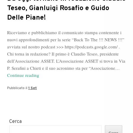
Teseo, Gianluigi Rosafio e Guido
Delle Piane!
Riceviamo e pubblichiamo il comunicato stampa contenente i
nuovi approfondimenti per la serie “Back To The !!! NEWS !!!”
avviata sul nostro podcast >>> https://podcasts.google.com/ .
Chi torna in redazione? Il primo è Claudio Teseo, presidente
dell’Associazione ASSET. L’Associazione ASSET si trova in Via
P. Serafini a Chieti e il suo acronimo sta per “Associazione…
Da
Continue reading
oggi
Pubblicato il
1 Set
tornano
in
redazione
Claudio
Teseo,
Cerca
Gianluigi
Rosafio