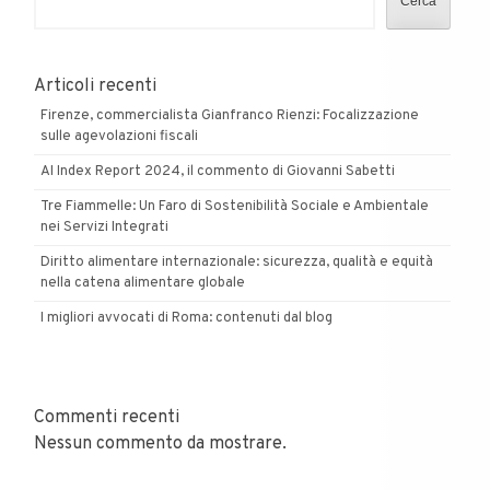
Cerca
e
Guido
Delle
Articoli recenti
Piane!
Firenze, commercialista Gianfranco Rienzi: Focalizzazione
sulle agevolazioni fiscali
AI Index Report 2024, il commento di Giovanni Sabetti
Tre Fiammelle: Un Faro di Sostenibilità Sociale e Ambientale
nei Servizi Integrati
Diritto alimentare internazionale: sicurezza, qualità e equità
nella catena alimentare globale
I migliori avvocati di Roma: contenuti dal blog
Commenti recenti
Nessun commento da mostrare.