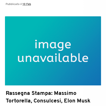
Pubblicato il
10 Feb
DT
Socialize:
Ecosystem,
Big
Data
e
Fintech
sul
blog
Rassegna Stampa: Massimo
Tortorella, Consulcesi, Elon Musk