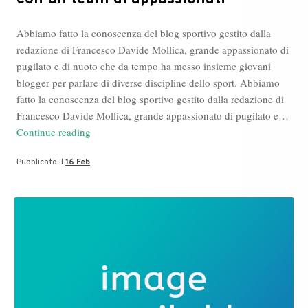
Abbiamo fatto la conoscenza del blog sportivo gestito dalla
redazione di Francesco Davide Mollica, grande appassionato di
pugilato e di nuoto che da tempo ha messo insieme giovani
blogger per parlare di diverse discipline dello sport. Abbiamo
fatto la conoscenza del blog sportivo gestito dalla redazione di
Francesco Davide Mollica, grande appassionato di pugilato e…
Francesco
Continue reading
Davide
Pubblicato il
16 Feb
Mollica,
lo
sport
con
un
team
di
appassionati