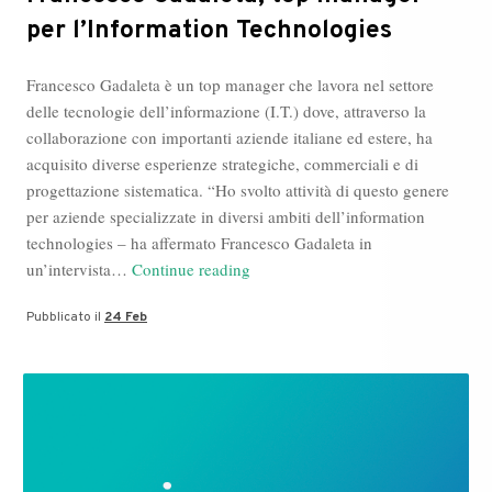
per l’Information Technologies
Francesco Gadaleta è un top manager che lavora nel settore
delle tecnologie dell’informazione (I.T.) dove, attraverso la
collaborazione con importanti aziende italiane ed estere, ha
acquisito diverse esperienze strategiche, commerciali e di
progettazione sistematica. “Ho svolto attività di questo genere
per aziende specializzate in diversi ambiti dell’information
technologies – ha affermato Francesco Gadaleta in
Francesco
un’intervista…
Continue reading
Gadaleta,
Pubblicato il
24 Feb
top
manager
per
l’Information
Technologies