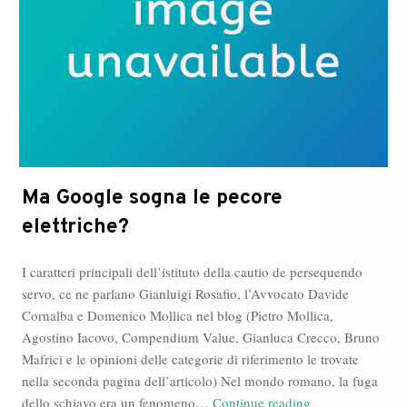
Ma Google sogna le pecore
elettriche?
I caratteri principali dell’istituto della cautio de persequendo
servo, ce ne parlano Gianluigi Rosafio, l’Avvocato Davide
Cornalba e Domenico Mollica nel blog (Pietro Mollica,
Agostino Iacovo, Compendium Value, Gianluca Crecco, Bruno
Mafrici e le opinioni delle categorie di riferimento le trovate
nella seconda pagina dell’articolo) Nel mondo romano, la fuga
Ma
dello schiavo era un fenomeno…
Continue reading