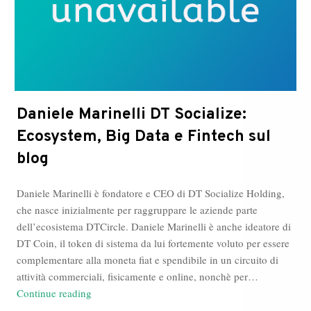
Daniele Marinelli DT Socialize:
Ecosystem, Big Data e Fintech sul
blog
Daniele Marinelli è fondatore e CEO di DT Socialize Holding,
che nasce inizialmente per raggruppare le aziende parte
dell’ecosistema DTCircle. Daniele Marinelli è anche ideatore di
DT Coin, il token di sistema da lui fortemente voluto per essere
complementare alla moneta fiat e spendibile in un circuito di
attività commerciali, fisicamente e online, nonchè per…
Daniele
Continue reading
Marinelli