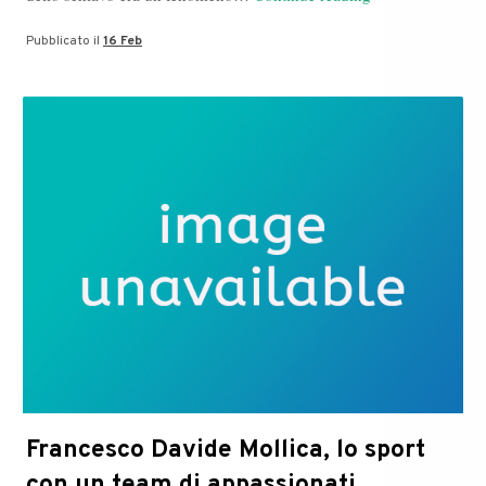
Google
Pubblicato il
16 Feb
sogna
le
pecore
elettriche?
Francesco Davide Mollica, lo sport
con un team di appassionati