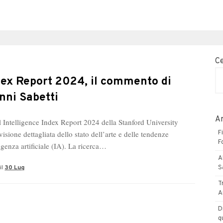
C
dex Report 2024, il commento di
nni Sabetti
Ar
al Intelligence Index Report 2024 della Stanford University
visione dettagliata dello stato dell’arte e delle tendenze
F
F
ligenza artificiale (IA). La ricerca…
A
il
30 Lug
S
T
A
D
q