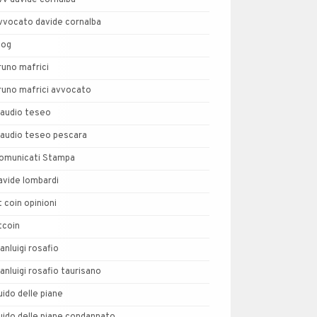
vv davide cornalba
vvocato davide cornalba
log
runo mafrici
runo mafrici avvocato
laudio teseo
laudio teseo pescara
omunicati Stampa
avide lombardi
t coin opinioni
tcoin
ianluigi rosafio
ianluigi rosafio taurisano
uido delle piane