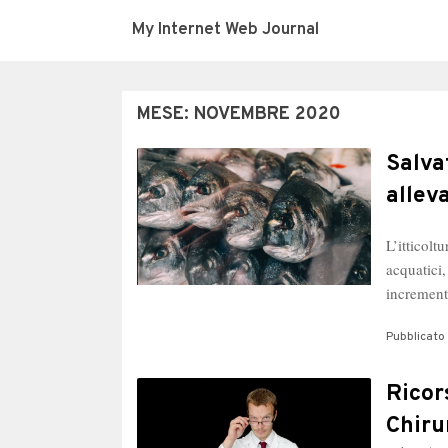
My Internet Web Journal
MESE:
NOVEMBRE 2020
Salva
allev
L’itticolt
acquatici
increment
Pubblicato 
Ricor
Chiru