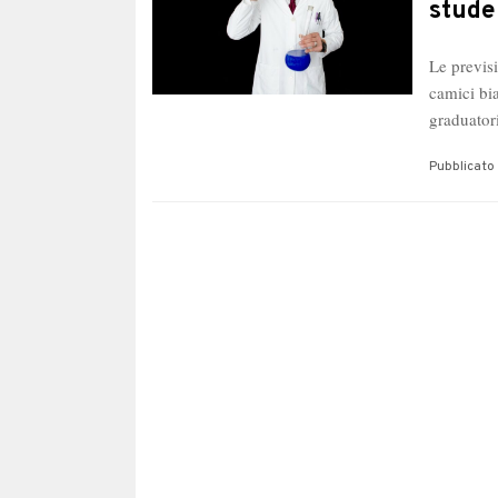
stude
Le previsi
camici bia
graduator
Pubblicato 