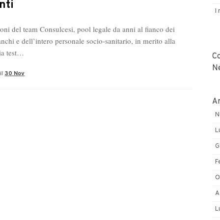
nti
I
oni del team Consulcesi, pool legale da anni al fianco dei
nchi e dell’intero personale socio-sanitario, in merito alla
ia test…
C
N
il
30 Nov
Ar
N
L
G
F
O
A
L