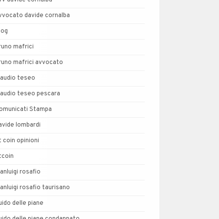
vv davide cornalba
vvocato davide cornalba
log
runo mafrici
runo mafrici avvocato
laudio teseo
laudio teseo pescara
omunicati Stampa
avide lombardi
t coin opinioni
tcoin
ianluigi rosafio
ianluigi rosafio taurisano
uido delle piane