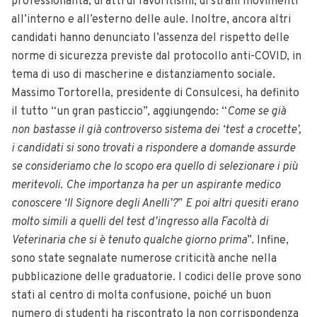
professionalità, di atti di favoritismi, di strani movimenti
all’interno e all’esterno delle aule. Inoltre, ancora altri
candidati hanno denunciato l’assenza del rispetto delle
norme di sicurezza previste dal protocollo anti-COVID, in
tema di uso di mascherine e distanziamento sociale.
Massimo Tortorella, presidente di Consulcesi, ha definito
il tutto “un gran pasticcio”, aggiungendo: “
Come se già
non bastasse il già controverso sistema dei ‘test a crocette’,
i candidati si sono trovati a rispondere a domande assurde
se consideriamo che lo scopo era quello di selezionare i più
meritevoli. Che importanza ha per un aspirante medico
conoscere ‘Il Signore degli Anelli’?
”
E poi altri quesiti erano
molto simili a quelli del test d’ingresso alla Facoltà di
Veterinaria che si è tenuto qualche giorno prima
”. Infine,
sono state segnalate numerose criticità anche nella
pubblicazione delle graduatorie. I codici delle prove sono
stati al centro di molta confusione, poiché un buon
numero di studenti ha riscontrato la non corrispondenza