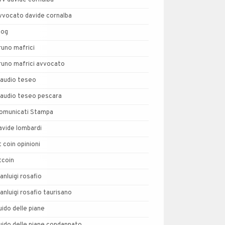
vv davide cornalba
vvocato davide cornalba
log
runo mafrici
runo mafrici avvocato
laudio teseo
laudio teseo pescara
omunicati Stampa
avide lombardi
t coin opinioni
tcoin
ianluigi rosafio
ianluigi rosafio taurisano
uido delle piane