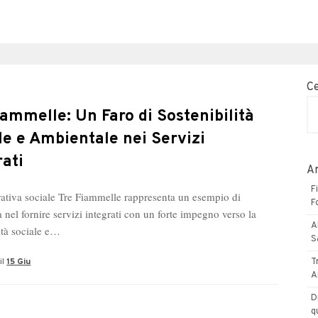
C
iammelle: Un Faro di Sostenibilità
le e Ambientale nei Servizi
rati
Ar
F
ativa sociale Tre Fiammelle rappresenta un esempio di
F
 nel fornire servizi integrati con un forte impegno verso la
A
ità sociale e…
S
il
15 Giu
T
A
D
q