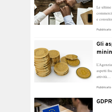
Le ultime 
commercia
e consule
Pubblicato 
Gli as
minin
L’Agenzia
aspetti fi
attività…
Pubblicato 
GDPR 