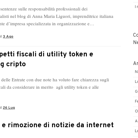
I
sentenze sulle responsabilità professionali dei
listi nel blog di Anna Maria Liguori, imprenditrice italiana
nte d’impresa specializzata in organizzazione e…
C
il
3 Ago
N
petti fiscali di utility token e
g cripto
Ar
N
 delle Entrate con due note ha voluto fare chiarezza sugli
L
scali da considerare in merito agli utility token e alle
G
F
il
26 Lug
O
A
e rimozione di notizie da internet
L