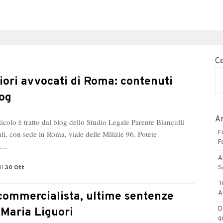
C
liori avvocati di Roma: contenuti
log
Ar
icolo è tratto dal blog dello Studio Legale Parente Bianculli
ti, con sede in Roma, viale delle Milizie 96. Potete
F
F
re…
A
il
30 Ott
S
T
A
commercialista, ultime sentenze
D
Maria Liguori
q