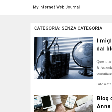
My Internet Web Journal
CATEGORIA:
SENZA CATEGORIA
I mig
dal b
Questo art
& Associa
contatta
Pubblicato 
Blog 
Anna 