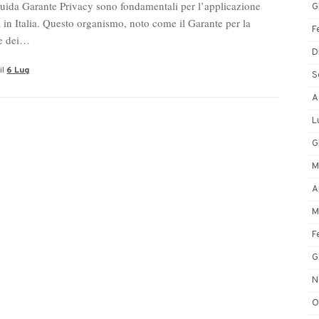
guida Garante Privacy sono fondamentali per l’applicazione
G
in Italia. Questo organismo, noto come il Garante per la
F
ne dei…
D
il
6 Lug
S
A
L
G
M
A
M
F
G
N
O