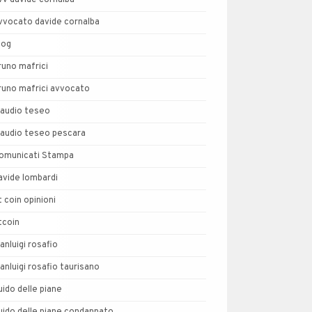
vv davide cornalba
vvocato davide cornalba
log
runo mafrici
runo mafrici avvocato
laudio teseo
laudio teseo pescara
omunicati Stampa
avide lombardi
t coin opinioni
tcoin
ianluigi rosafio
ianluigi rosafio taurisano
uido delle piane