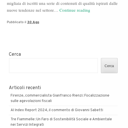
migliaia di iscritti una serie di contenuti di qualità ispirati dalle
Inchiesta
nuove tendenze nel settore…
Continue reading
su
Pubblicato il
30 Ago
Davide
Lombardi,
l’imprenditore
“illuminato”
su
Cerca
YouTube
Cerca
Articoli recenti
Firenze, commercialista Gianfranco Rienzi: Focalizzazione
sulle agevolazioni fiscali
AI Index Report 2024, il commento di Giovanni Sabetti
Tre Fiammelle: Un Faro di Sostenibilità Sociale e Ambientale
nei Servizi Integrati