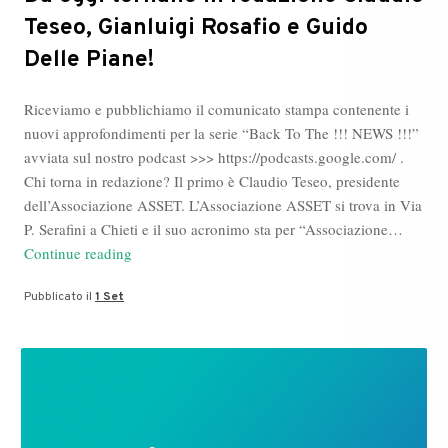
Teseo, Gianluigi Rosafio e Guido
Delle Piane!
Riceviamo e pubblichiamo il comunicato stampa contenente i
nuovi approfondimenti per la serie “Back To The !!! NEWS !!!”
avviata sul nostro podcast >>> https://podcasts.google.com/ .
Chi torna in redazione? Il primo è Claudio Teseo, presidente
dell’Associazione ASSET. L’Associazione ASSET si trova in Via
P. Serafini a Chieti e il suo acronimo sta per “Associazione…
Da
Continue reading
oggi
Pubblicato il
1 Set
tornano
in
redazione
Claudio
Teseo,
Gianluigi
Rosafio