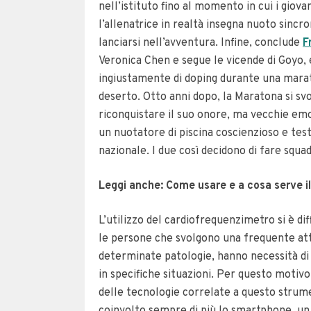
nell’istituto fino al momento in cui i giova
l’allenatrice in realtà insegna nuoto sinc
lanciarsi nell’avventura. Infine, conclude
F
Veronica Chen e segue le vicende di Goyo, 
ingiustamente di doping durante una marato
deserto. Otto anni dopo, la Maratona si svo
riconquistare il suo onore, ma vecchie emoz
un nuotatore di piscina coscienzioso e tes
nazionale. I due così decidono di fare squad
Leggi anche: Come usare e a cosa serve i
L’utilizzo del cardiofrequenzimetro si è dif
le persone che svolgono una frequente atti
determinate patologie, hanno necessità di
in specifiche situazioni. Per questo motivo
delle tecnologie correlate a questo strum