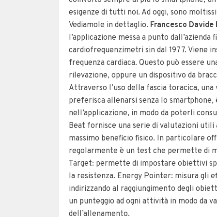
coinvolto sempre di più lo smartphone, un a
esigenze di tutti noi. Ad oggi, sono moltissi
Vediamole in dettaglio.
Francesco Davide 
l’applicazione messa a punto dall’azienda f
cardiofrequenzimetri sin dal 1977. Viene i
frequenza cardiaca. Questo può essere una 
rilevazione, oppure un dispositivo da bracc
Attraverso l’uso della fascia toracica, una v
preferisca allenarsi senza lo smartphone, è 
nell’applicazione, in modo da poterli co
Beat fornisce una serie di valutazioni util
massimo beneficio fisico. In particolare of
regolarmente è un test che permette di mo
Target: permette di impostare obiettivi s
la resistenza. Energy Pointer: misura gli e
indirizzando al raggiungimento degli obiett
un punteggio ad ogni attività in modo da v
dell’allenamento.