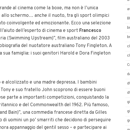
a
rande al cinema come la boxe, ma non è l’unica
a
i allo schermo… anche il nuoto, tra gli sport olimpici
B
anto coinvolgente ed emozionante. Ecco una selezione
b
all’aiuto dell’esperto di cinema e sport
Francesco
b
toria (Swimming Upstream)”, film australiano del 2003
tobiografia del nuotatore australiano Tony Fingleton. A
c
a sua famiglia: i suoi genitori Harold e Dora Fingleton
c
C
d
to e alcolizzato e una madre depressa. I bambini
d
. Tony e suo fratello John scoprono di essere buoni
d
prese parte a importanti competizioni, conquistando la
g
Britannico e del Commonwealth del 1962. Più famoso,
g
and Bain)”, una commedia francese diretta da Gilles
o di uomini un po’ smarriti che decidono di perseguire
g
inora appannaggio del gentil sesso – e partecipare ai