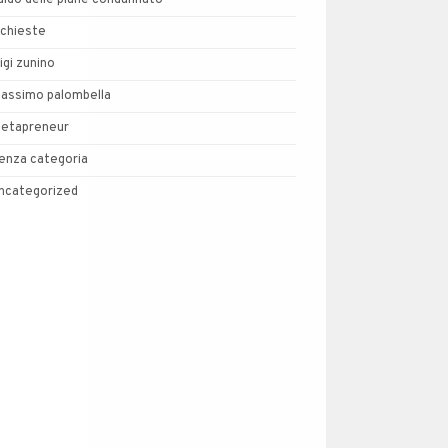
uido delle piane condannato
nchieste
uigi zunino
assimo palombella
etapreneur
enza categoria
ncategorized