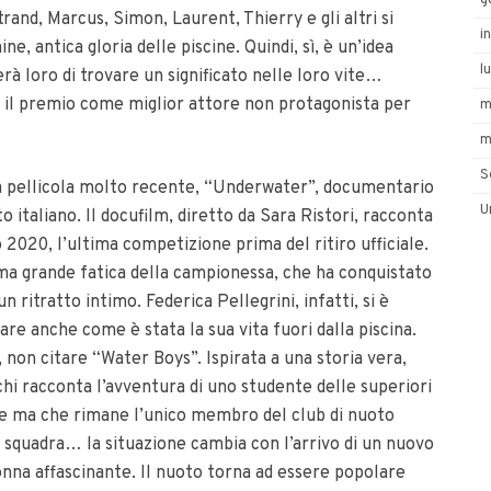
g
rand, Marcus, Simon, Laurent, Thierry e gli altri si
i
ne, antica gloria delle piscine. Quindi, sì, è un’idea
l
rà loro di trovare un significato nelle loro vite…
o il premio come miglior attore non protagonista per
m
m
S
a pellicola molto recente, “Underwater”, documentario
U
o italiano. Il docufilm, diretto da Sara Ristori, racconta
2020, l’ultima competizione prima del ritiro ufficiale.
a grande fatica della campionessa, che ha conquistato
ritratto intimo. Federica Pellegrini, infatti, si è
 anche come è stata la sua vita fuori dalla piscina.
 non citare “Water Boys”. Ispirata a una storia vera,
i racconta l’avventura di uno studente delle superiori
re ma che rimane l’unico membro del club di nuoto
a squadra… la situazione cambia con l’arrivo di un nuovo
nna affascinante. Il nuoto torna ad essere popolare