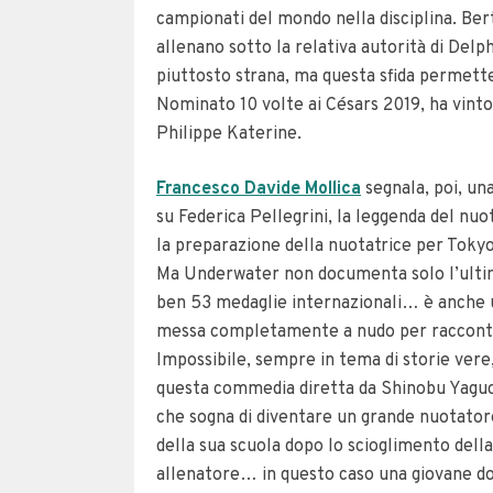
campionati del mondo nella disciplina. Bert
allenano sotto la relativa autorità di Delphi
piuttosto strana, ma questa sfida permette
Nominato 10 volte ai Césars 2019, ha vint
Philippe Katerine.
Francesco Davide Mollica
segnala, poi, un
su Federica Pellegrini, la leggenda del nuot
la preparazione della nuotatrice per Tokyo 
Ma Underwater non documenta solo l’ultim
ben 53 medaglie internazionali… è anche un 
messa completamente a nudo per raccontare
Impossibile, sempre in tema di storie vere,
questa commedia diretta da Shinobu Yaguch
che sogna di diventare un grande nuotato
della sua scuola dopo lo scioglimento dell
allenatore… in questo caso una giovane do