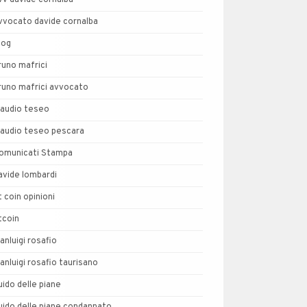
vv davide cornalba
vvocato davide cornalba
log
runo mafrici
runo mafrici avvocato
laudio teseo
laudio teseo pescara
omunicati Stampa
avide lombardi
t coin opinioni
tcoin
ianluigi rosafio
ianluigi rosafio taurisano
uido delle piane