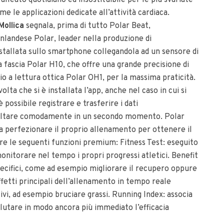
lleato quotidiano ed insostituibile per le più svariate
me le applicazioni dedicate all’attività cardiaca.
Mollica
segnala, prima di tutto Polar Beat,
inlandese Polar, leader nella produzione di
nstallata sullo smartphone collegandola ad un sensore di
fascia Polar H10, che offre una grande precisione di
io a lettura ottica Polar OH1, per la massima praticità.
olta che si è installata l’app, anche nel caso in cui si
possibile registrare e trasferire i dati
nsultare comodamente in un secondo momento. Polar
i a perfezionare il proprio allenamento per ottenere il
fre le seguenti funzioni premium: Fitness Test: eseguito
nitorare nel tempo i propri progressi atletici. Benefit
pecifici, come ad esempio migliorare il recupero oppure
ffetti principali dell’allenamento in tempo reale
ivi, ad esempio bruciare grassi. Running Index: associa
alutare in modo ancora più immediato l’efficacia