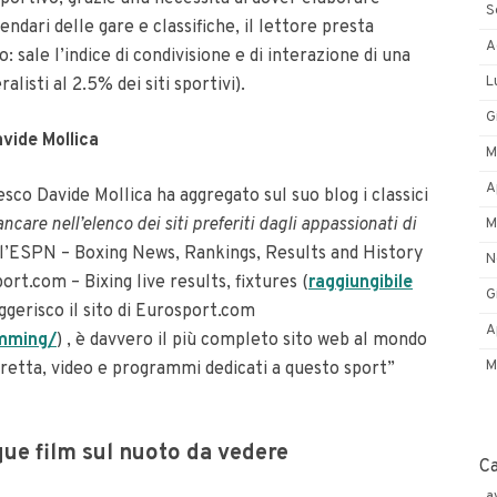
S
lendari delle gare e classifiche, il lettore presta
A
 sale l’indice di condivisione e di interazione di una
L
alisti al 2.5% dei siti sportivi).
G
avide Mollica
M
A
sco Davide Mollica ha aggregato sul suo blog i classici
are nell’elenco dei siti preferiti dagli appassionati di
M
ell’ESPN – Boxing News, Rankings, Results and History
N
sport.com – Bixing live results, fixtures (
raggiungibile
G
uggerisco il sito di Eurosport.com
A
mming/
) , è davvero il più completo sito web al mondo
M
 diretta, video e programmi dedicati a questo sport”
que film sul nuoto da vedere
C