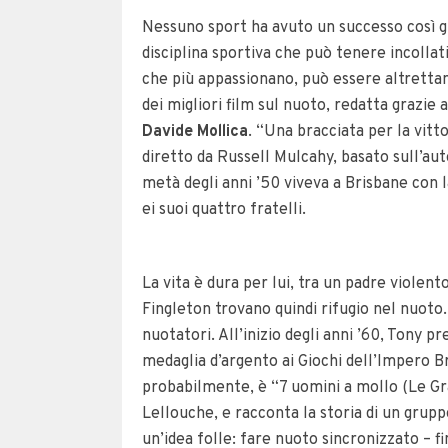
Nessuno sport ha avuto un successo così g
disciplina sportiva che può tenere incollat
che più appassionano, può essere altrett
dei migliori film sul nuoto, redatta grazie 
Davide Mollica
. “Una bracciata per la vit
diretto da Russell Mulcahy, basato sull’au
metà degli anni ’50 viveva a Brisbane con l
ei suoi quattro fratelli.
La vita è dura per lui, tra un padre violen
Fingleton trovano quindi rifugio nel nuoto
nuotatori. All’inizio degli anni ’60, Tony 
medaglia d’argento ai Giochi dell’Impero 
probabilmente, è “7 uomini a mollo (Le Gr
Lellouche, e racconta la storia di un grupp
un’idea folle: fare nuoto sincronizzato – f