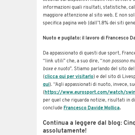
informazioni quali risultati, statistiche, ca
maggiore attenzione al sito web. E non solo:
specifica pagina web (dall’1.8% dei siti gener
Nuoto e pugilato: il lavoro di Francesco D
Da appassionato di questi due sport, France
“link utili” che, a suo dire, “
non possono manc
boxe e nuoto
”. Stiamo parlando del sito d
(
clicca qui per visitarlo
) e del sito di Live
qui
). “Agli appassionati di nuoto, invece, s
(
https://www.eurosport.com/watch/swi
per quel che riguarda notizie, risultati in
conclude
Francesco Davide Mollica
.
Continua a leggere dal blog: Cin
assolutamente!