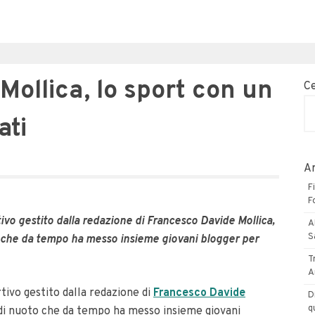
ollica, lo sport con un
C
ati
Ar
F
F
vo gestito dalla redazione di Francesco Davide Mollica,
A
S
o che da tempo ha messo insieme giovani blogger per
T
A
ivo gestito dalla redazione di
Francesco Davide
D
q
 di nuoto che da tempo ha messo insieme giovani