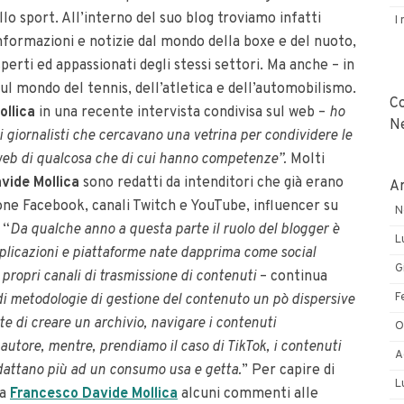
llo sport. All’interno del suo blog troviamo infatti
I
nformazioni e notizie dal mondo della boxe e del nuoto,
perti ed appassionati degli stessi settori. Ma anche – in
sul mondo del tennis, dell’atletica e dell’automobilismo.
C
ollica
in una recente intervista condivisa sul web –
ho
N
ti giornalisti che cercavano una vetrina per condividere le
il web di qualcosa che di cui hanno competenze”.
Molti
vide Mollica
sono redatti da intenditori che già erano
Ar
ione Facebook, canali Twitch e YouTube, influencer su
N
 “
Da qualche anno a questa parte il ruolo del blogger è
L
applicazioni e piattaforme nate dapprima come social
G
propri canali di trasmissione di contenuti
– continua
F
di metodologie di gestione del contenuto un pò dispersive
te di creare un archivio, navigare i contenuti
O
utore, mentre, prendiamo il caso di TikTok, i contenuti
A
 adattano più ad un consumo usa e getta.
” Per capire di
L
 a
Francesco Davide Mollica
alcuni commenti alle