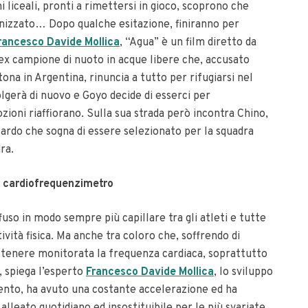
ni liceali, pronti a rimettersi in gioco, scoprono che
ronizzato… Dopo qualche esitazione, finiranno per
rancesco Davide Mollica
, “Agua” è un film diretto da
ex campione di nuoto in acque libere che, accusato
na in Argentina, rinuncia a tutto per rifugiarsi nel
lgerà di nuovo e Goyo decide di esserci per
ioni riaffiorano. Sulla sua strada però incontra Chino,
tardo che sogna di essere selezionato per la squadra
ra.
l cardiofrequenzimetro
fuso in modo sempre più capillare tra gli atleti e tutte
vità fisica. Ma anche tra coloro che, soffrendo di
 tenere monitorata la frequenza cardiaca, soprattutto
, spiega l’esperto
Francesco Davide Mollica
, lo sviluppo
ento, ha avuto una costante accelerazione ed ha