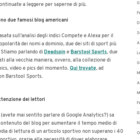
G
ontinuate a leggere per saperne di più.
F
 sono due famosi blog americani
D
S
asata sull’analisi degli indici Compete e Alexa per il
A
opolarità dei nomi a dominio, due dei siti di sport più
. Stiamo parlando di
Deadspin
e
Barstool Sports
, due
L
ti alla vecchia maniera, ovvero, alla collezione di
G
topics, video e pics del momento.
Qui trovate
, ad
M
con Barstool Sports.
A
M
attenzione dei lettori
F
G
 (avete mai sentito parlare di Google Analytics?) sa
 contenuto del blog per aumentare il tempo medio di
N
dia di lettura di un articolo sportivo non superano i 40
O
sportivo, grazie alla necessità di dover elaborare