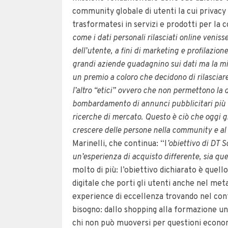
community globale di utenti la cui privacy r
trasformatesi in servizi e prodotti per la
come i dati personali rilasciati online venis
dell’utente, a fini di marketing e profilazio
grandi aziende guadagnino sui dati ma la mia
un premio a coloro che decidono di rilasciare
l’altro “etici” ovvero che non permettono la 
bombardamento di annunci pubblicitari più o 
ricerche di mercato. Questo è ciò che oggi g
crescere delle persone nella community e al 
Marinelli, che continua: “l
’obiettivo di DT S
un’esperienza di acquisto differente, sia ques
molto di più: l’obiettivo dichiarato è quell
digitale che porti gli utenti anche nel me
experience di eccellenza trovando nel cont
bisogno: dallo shopping alla formazione uni
chi non può muoversi per questioni economi