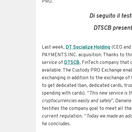
PRO.
Di seguito il tes
DTSCB presen
Last week,
DT Socialize Holding
(CEO and 
PAYMENTS INC. acquisition. Thanks to thi
service of
DTSCB
, FinTech company that of
available. The Custody PRO Exchange enable
exchanging in addition to the exchange of
to get dedicated Iban, dedicated cards, tr
spending with cards). “
This new service is 
cryptocurrencies easily and safely
”, Daniele
testifies the company goal to meet all the
current regulation. “
Today we made an addi
he concludes.