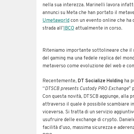
nella sua interezza. Marinelli lavora infat
annunci su Meta che han portato il metaver
Umetaworld
con un evento online che ha c
strada all’
IBCO
attualmente in corso.
Riteniamo importante sottolineare che il 
del gaming ma una fedele replica del mondo
metaverso come evoluzione del web e come
Recentemente,
DT Socialize Holding
ha p
“
DTSCB presents Custody PRO Exchange
” 
Con questa novità, DTSCB aggiunge, alla pr
attraverso il quale è possibile scambiare 
viceversa. Si tratta di un servizio aggiunt
usufruire delle exchange di crypto. Danie
facilità d’uso, massima sicurezza e aderenz