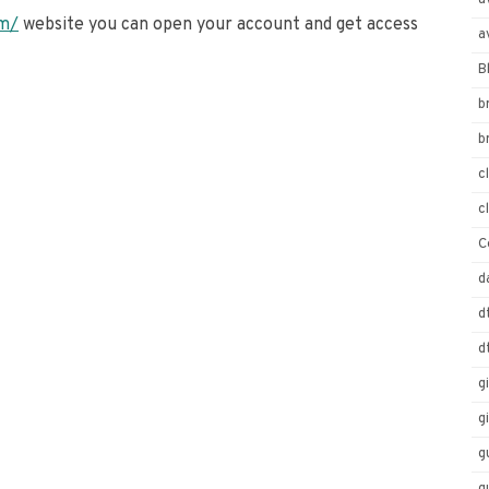
a
om/
website you can open your account and get access
a
B
b
b
c
c
C
d
d
d
g
g
g