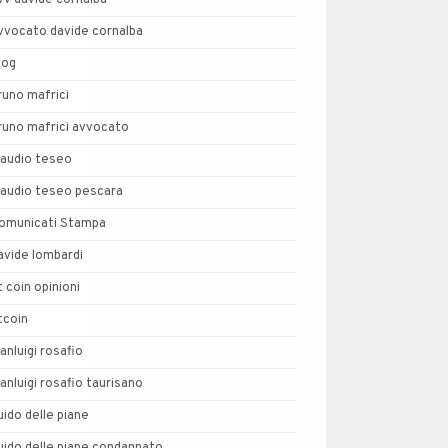
vv davide cornalba
vvocato davide cornalba
log
runo mafrici
runo mafrici avvocato
laudio teseo
laudio teseo pescara
omunicati Stampa
avide lombardi
t coin opinioni
tcoin
ianluigi rosafio
ianluigi rosafio taurisano
uido delle piane