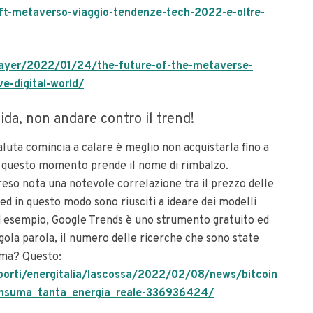
nft-metaverso-viaggio-tendenze-tech-2022-e-oltre-
ayer/2022/01/24/the-future-of-the-metaverse-
e-digital-world/
da, non andare contro il trend!
aluta comincia a calare è meglio non acquistarla fino a
, questo momento prende il nome di rimbalzo.
 reso nota una notevole correlazione tra il prezzo delle
 ed in questo modo sono riusciti a ideare dei modelli
 esempio, Google Trends è uno strumento gratuito ed
ngola parola, il numero delle ricerche che sono state
lema? Questo:
porti/energitalia/lascossa/2022/02/08/news/bitcoin
onsuma_tanta_energia_reale-336936424/