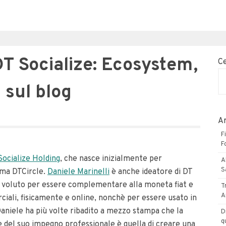
DT Socialize: Ecosystem,
C
 sul blog
Ar
F
F
Socialize Holding
, che nasce inizialmente per
A
S
ema DTCircle.
Daniele Marinelli
è anche ideatore di DT
te voluto per essere complementare alla moneta fiat e
T
A
rciali, fisicamente e online, nonchè per essere usato in
 Daniele ha più volte ribadito a mezzo stampa che la
D
q
 del suo impegno professionale è quella di creare una