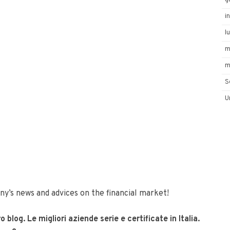
g
i
l
m
m
S
U
y’s news and advices on the financial market!
o blog. Le migliori aziende serie e certificate in Italia.