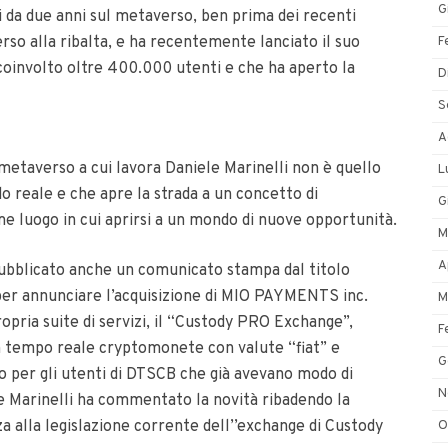
G
ti da due anni sul metaverso, ben prima dei recenti
so alla ribalta, e ha recentemente lanciato il suo
F
oinvolto oltre 400.000 utenti e che ha aperto la
D
S
A
metaverso a cui lavora Daniele Marinelli non è quello
L
 reale e che apre la strada a un concetto di
G
 luogo in cui aprirsi a un mondo di nuove opportunità.
M
A
ubblicato anche un comunicato stampa dal titolo
per annunciare l’acquisizione di MIO PAYMENTS inc.
M
opria suite di servizi, il “Custody PRO Exchange”,
F
in tempo reale cryptomonete con valute “fiat” e
G
ivo per gli utenti di DTSCB che già avevano modo di
N
le Marinelli ha commentato la novità ribadendo la
a alla legislazione corrente dell’’exchange di Custody
O