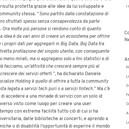
isulta protetta grazie alle idee da lui sviluppate e
I
 community stessa. “
Sono partito dalla constatazione di
sero sfruttati spesso senza consapevolezza da parte
ne. Ora molte più persone si rendono conto di quanto
C
 idea è da vari anni di creare un ecosistema per offrire
N
 i propri dati per aggregarli in Big Data. Big Data tra
diretta profilazione del singolo utente, con conseguente
meno mirati, ma si aggregano solo a fini statistici e di
Ar
ià facciamo, un’attività che crescerà sempre più al
N
crescere dei servizi offerti
”, ha dichiarato Daniele
L
ocialize Holding è quello di offrire a tutta la community
G
ta legata a servizi tech puri o a servizi fintech.
” Ma c’è
F
o di accedere a una miriade di servizi con un solo id
taverso visto come luogo per creare una user
O
empo con estrema facilità tutto ciò di cui si ha
A
versitaria, dalle biblioteche ai concerti, e aprendo a
L
che o di disabilità l’opportunità di esperire il mondo