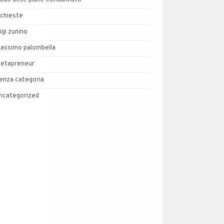
uido delle piane condannato
nchieste
uigi zunino
assimo palombella
etapreneur
enza categoria
ncategorized