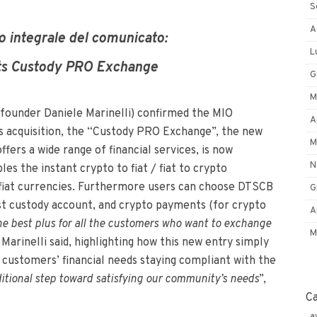
S
A
to integrale del comunicato:
L
ts Custody PRO Exchange
G
M
founder Daniele Marinelli) confirmed the MIO
A
s acquisition, the “Custody PRO Exchange”, the new
M
fers a wide range of financial services, is now
N
s the instant crypto to fiat / fiat to crypto
 fiat currencies. Furthermore users can choose DTSCB
G
ust custody account, and crypto payments (for crypto
A
the best plus for all the customers who want to exchange
M
 Marinelli said, highlighting how this new entry simply
 customers’ financial needs staying compliant with the
tional step toward satisfying our community’s needs
”,
C