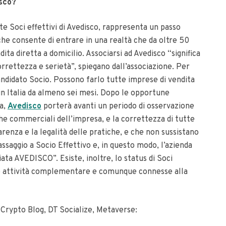
isco?
e Soci effettivi di Avedisco, rappresenta un passo
he consente di entrare in una realtà che da oltre 50
ita diretta a domicilio. Associarsi ad Avedisco “significa
orrettezza e serietà”, spiegano dall’associazione. Per
andidato Socio. Possono farlo tutte imprese di vendita
 in Italia da almeno sei mesi. Dopo le opportune
ta,
Avedisco
porterà avanti un periodo di osservazione
che commerciali dell’impresa, e la correttezza di tutte
arenza e la legalità delle pratiche, e che non sussistano
 passaggio a Socio Effettivo e, in questo modo, l’azienda
ata AVEDISCO”. Esiste, inoltre, lo status di Soci
no attività complementare e comunque connesse alla
 Crypto Blog, DT Socialize, Metaverse: