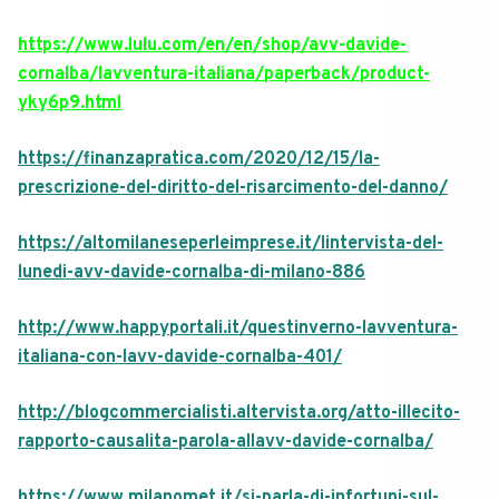
https://www.lulu.com/en/en/shop/avv-davide-
cornalba/lavventura-italiana/paperback/product-
yky6p9.html
https://finanzapratica.com/2020/12/15/la-
prescrizione-del-diritto-del-risarcimento-del-danno/
https://altomilaneseperleimprese.it/lintervista-del-
lunedi-avv-davide-cornalba-di-milano-886
http://www.happyportali.it/questinverno-lavventura-
italiana-con-lavv-davide-cornalba-401/
http://blogcommercialisti.altervista.org/atto-illecito-
rapporto-causalita-parola-allavv-davide-cornalba/
https://www.milanomet.it/si-parla-di-infortuni-sul-