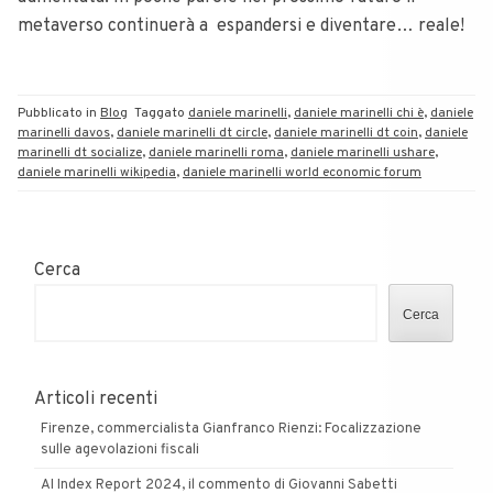
metaverso continuerà a espandersi e diventare… reale!
Pubblicato in
Blog
Taggato
daniele marinelli
,
daniele marinelli chi è
,
daniele
marinelli davos
,
daniele marinelli dt circle
,
daniele marinelli dt coin
,
daniele
marinelli dt socialize
,
daniele marinelli roma
,
daniele marinelli ushare
,
daniele marinelli wikipedia
,
daniele marinelli world economic forum
Cerca
Cerca
Articoli recenti
Firenze, commercialista Gianfranco Rienzi: Focalizzazione
sulle agevolazioni fiscali
AI Index Report 2024, il commento di Giovanni Sabetti