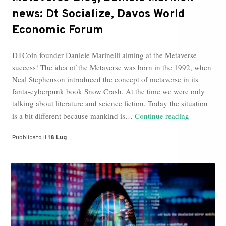
news: Dt Socialize, Davos World
Economic Forum
DTCoin founder Daniele Marinelli aiming at the Metaverse
success! The idea of the Metaverse was born in the 1992, when
Neal Stephenson introduced the concept of metaverse in its
fanta-cyberpunk book Snow Crash. At the time we were only
talking about literature and science fiction. Today the situation
Metaverse
is a bit different because mankind is…
Continue reading
Blog,
Pubblicato il
18 Lug
Daniele
Marinell
news:
Dt
Socialize,
Davos
World
Economic