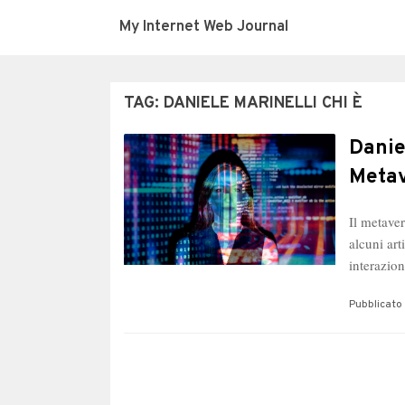
My Internet Web Journal
TAG:
DANIELE MARINELLI CHI È
Daniel
Metav
Il metaver
alcuni ar
interazio
Pubblicato 