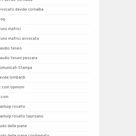
vv davide cornalba
vvocato davide cornalba
log
runo mafrici
runo mafrici avvocato
laudio teseo
laudio teseo pescara
omunicati Stampa
avide lombardi
t coin opinioni
tcoin
ianluigi rosafio
ianluigi rosafio taurisano
uido delle piane