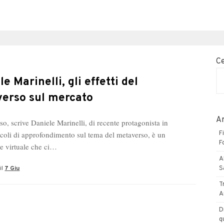
C
e Marinelli, gli effetti del
erso sul mercato
Ar
so, scrive Daniele Marinelli, di recente protagonista in
ticoli di approfondimento sul tema del metaverso, è un
F
F
ne virtuale che ci…
A
il
7 Giu
S
T
A
D
q