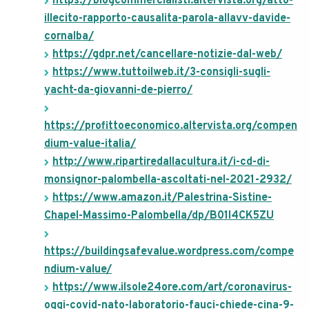
https://blogcommercialisti.altervista.org/atto-
illecito-rapporto-causalita-parola-allavv-davide-
cornalba/
https://gdpr.net/cancellare-notizie-dal-web/
https://www.tuttoilweb.it/3-consigli-sugli-
yacht-da-giovanni-de-pierro/
https://profittoeconomico.altervista.org/compen
dium-value-italia/
http://www.ripartiredallacultura.it/i-cd-di-
monsignor-palombella-ascoltati-nel-2021-2932/
https://www.amazon.it/Palestrina-Sistine-
Chapel-Massimo-Palombella/dp/B01I4CK5ZU
https://buildingsafevalue.wordpress.com/compe
ndium-value/
https://www.ilsole24ore.com/art/coronavirus-
oggi-covid-nato-laboratorio-fauci-chiede-cina-9-