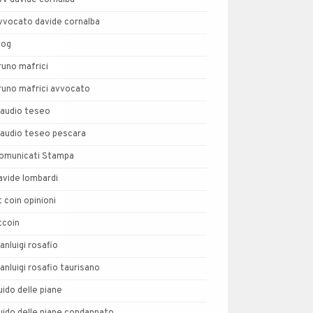
vv davide cornalba
vvocato davide cornalba
log
runo mafrici
runo mafrici avvocato
laudio teseo
laudio teseo pescara
omunicati Stampa
avide lombardi
t coin opinioni
tcoin
ianluigi rosafio
ianluigi rosafio taurisano
uido delle piane