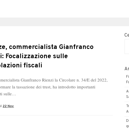
C
ze, commercialista Gianfranco
i: Focalizzazione sulle
lazioni fiscali
Ar
F
mmercialista Gianfranco Rienzi la Circolare n. 34/E del 2022,
F
formare la tassazione dei trust, ha introdotto importanti
A
ti sulle…
S
il
22 Nov
T
A
D
q